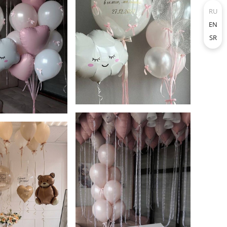
RU
EN
SR