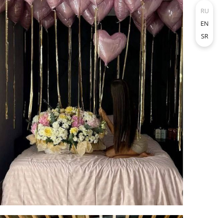
RU
EN
SR