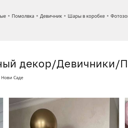
ные
Помолвка
Девичник
Шары в коробке
Фотозо
ый декор/Девичники/
и Нови Саде